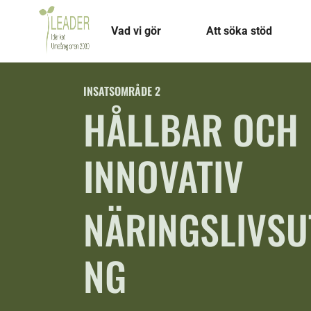
Vad vi gör
Att söka stöd
INSATSOMRÅDE 2
HÅLLBAR OCH
INNOVATIV
NÄRINGSLIVSU
NG