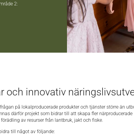
mråde 2:
r och innovativ näringslivsutv
erfrågan på lokalproducerade produkter och tjänster större än ut
as därför projekt som bidrar till att skapa fler närproducerade
örädling av resurser från lantbruk, jakt och fiske.
idra till något av följande: