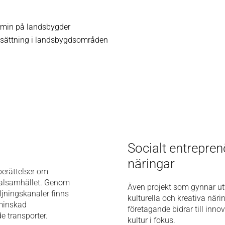
omin på landsbygder
elsättning i landsbygdsområden
Socialt entrepre
näringar
 berättelser om
kalsamhället.
Genom
Även projekt som gynnar ut
lj
ningskanaler finns
kulturella och kreativa när
 minskad
företagande bidrar till inn
e transporter.
kultur i fokus.