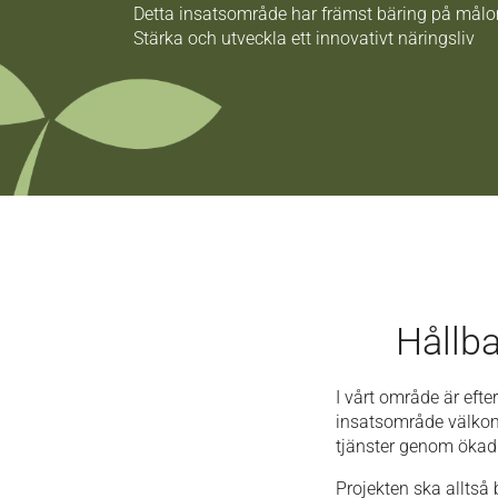
Detta insatsområde har främst bäring på målo
Stärka och utveckla ett innovativt näringsliv
Hållba
I vårt område är eft
insatsområde välkomn
tjänster genom ökad f
Projekten ska alltså b