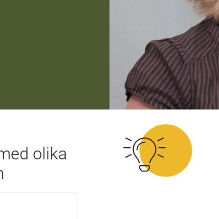
 med olika
n